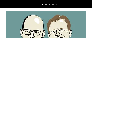
Kirsten Untz
Matthias Untz
Tel.
0581 6632
Albertstr. 5
29525 Uelzen